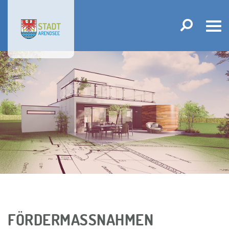
Tog
navi
FÖRDERMASSNAHMEN