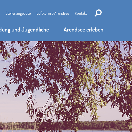
Stellenangebote
Luftkurort-Arendsee
Kontakt
ldung und Jugendliche
Arendsee erleben