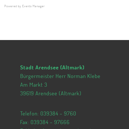
Powered by
Events Manager
Stadt Arendsee (Altmark)
Bürgermeister Herr Norman Klebe
Am Markt 3
39619 Arendsee (Altmark)
Telefon:
039384 – 9760
Fax: 039384 – 97666