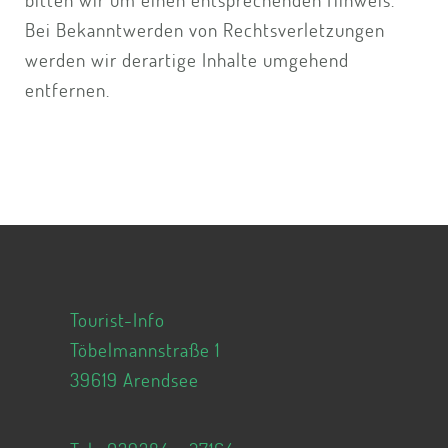
Bei Bekanntwerden von Rechtsverletzungen
werden wir derartige Inhalte umgehend
entfernen.
Tourist-Info
Töbelmannstraße 1
39619 Arendsee